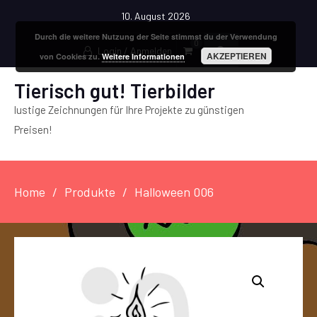
10. August 2026
Durch die weitere Nutzung der Seite stimmst du der Verwendung
0
Login / Anmelden
AKZEPTIEREN
von Cookies zu.
Weitere Informationen
Tierisch gut! Tierbilder
lustige Zeichnungen für Ihre Projekte zu günstigen
Preisen!
Home
Produkte
Halloween 006