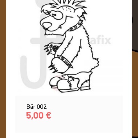
Bär 002
5,00
€