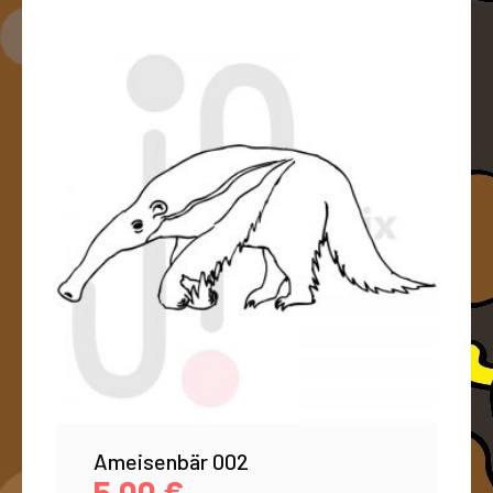
Ameisenbär 002
5,00
€