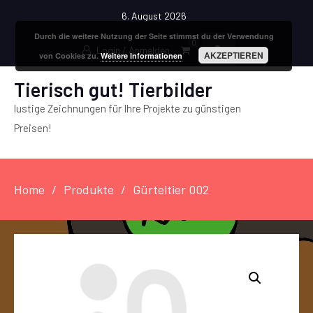
6. August 2026
Durch die weitere Nutzung der Seite stimmst du der Verwendung
0
Login / Anmelden
AKZEPTIEREN
von Cookies zu.
Weitere Informationen
Tierisch gut! Tierbilder
lustige Zeichnungen für Ihre Projekte zu günstigen
Preisen!
Home
Produkte
Gürteltier 002