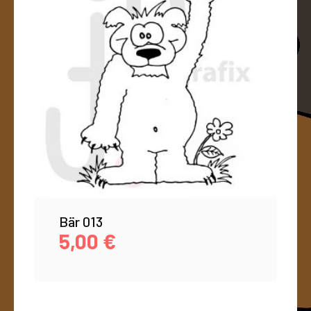
Bär 013
5,00
€