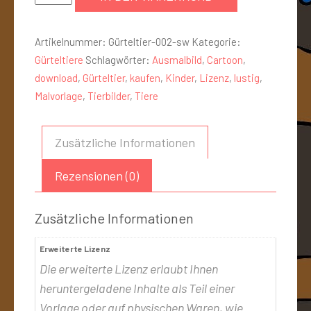
Artikelnummer:
Gürteltier-002-sw
Kategorie:
Gürteltiere
Schlagwörter:
Ausmalbild
,
Cartoon
,
download
,
Gürteltier
,
kaufen
,
Kinder
,
Lizenz
,
lustig
,
Malvorlage
,
Tierbilder
,
Tiere
Zusätzliche Informationen
Rezensionen (0)
Zusätzliche Informationen
Erweiterte Lizenz
Die erweiterte Lizenz erlaubt Ihnen
heruntergeladene Inhalte als Teil einer
Vorlage oder auf physischen Waren, wie