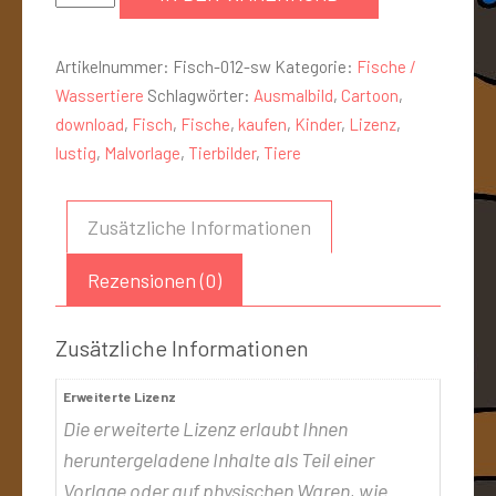
Artikelnummer:
Fisch-012-sw
Kategorie:
Fische /
Wassertiere
Schlagwörter:
Ausmalbild
,
Cartoon
,
download
,
Fisch
,
Fische
,
kaufen
,
Kinder
,
Lizenz
,
lustig
,
Malvorlage
,
Tierbilder
,
Tiere
Zusätzliche Informationen
Rezensionen (0)
Zusätzliche Informationen
Erweiterte Lizenz
Die erweiterte Lizenz erlaubt Ihnen
heruntergeladene Inhalte als Teil einer
Vorlage oder auf physischen Waren, wie