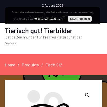
7. August 2026
Durch die weitere Nutzung der Seite stimmst du der Verwendung
0
Login / Anmelden
AKZEPTIEREN
von Cookies zu.
Weitere Informationen
Tierisch gut! Tierbilder
lustige Zeichnungen für Ihre Projekte zu günstigen
Preisen!
Home
Produkte
Fisch 012