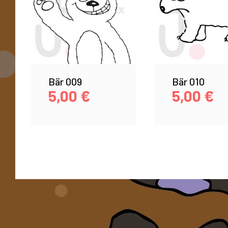
Bär 009
Bär 010
5,00
€
5,00
€