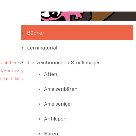
Bücher
Lernmaterial
Tierzeichnungen / Stockimages
asietiere /
d
,
Fantasie
,
Affen
e
,
Tierbilder
,
Ameisenbären
Ameisenigel
Antilopen
Bären