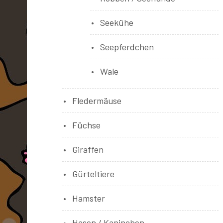
Seekühe
Seepferdchen
Wale
Fledermäuse
Füchse
Giraffen
Gürteltiere
Hamster
Hasen / Kaninchen