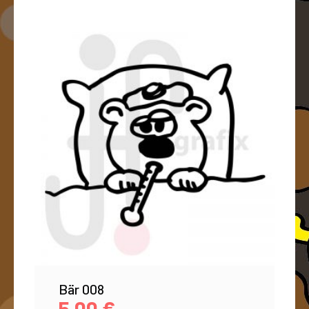
Bär 008
5,00
€