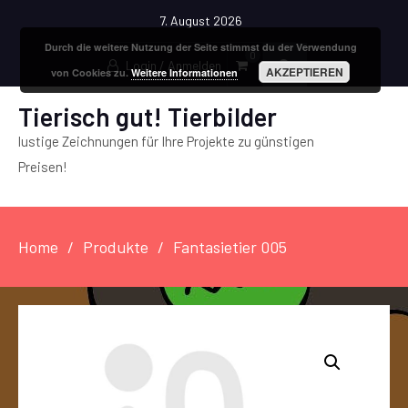
7. August 2026
Durch die weitere Nutzung der Seite stimmst du der Verwendung
0
Login / Anmelden
AKZEPTIEREN
von Cookies zu.
Weitere Informationen
Tierisch gut! Tierbilder
lustige Zeichnungen für Ihre Projekte zu günstigen
Preisen!
Home
Produkte
Fantasietier 005