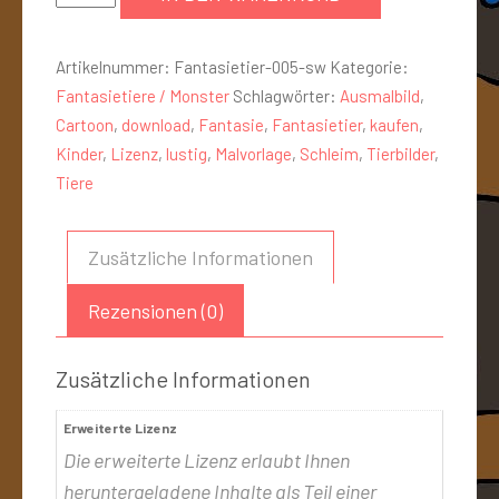
Artikelnummer:
Fantasietier-005-sw
Kategorie:
Fantasietiere / Monster
Schlagwörter:
Ausmalbild
,
Cartoon
,
download
,
Fantasie
,
Fantasietier
,
kaufen
,
Kinder
,
Lizenz
,
lustig
,
Malvorlage
,
Schleim
,
Tierbilder
,
Tiere
Zusätzliche Informationen
Rezensionen (0)
Zusätzliche Informationen
Erweiterte Lizenz
Die erweiterte Lizenz erlaubt Ihnen
heruntergeladene Inhalte als Teil einer