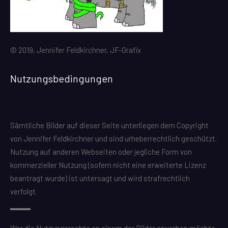
© 2019, Jennifer Feldkirchner, JF-Grafix
Nutzungsbedingungen
Sämtliche Bilder auf dieser Seite unterliegen dem Copyright
von Jennifer Feldkirchner und sind urheberrechtlich geschützt.
Nutzung auf anderen Webseiten oder jegliche Form von
kommerzieller Nutzung (sofern nicht eine erweiterte Lizenz
beantragt wurde) ist untersagt und wird strafrechtlich
verfolgt.