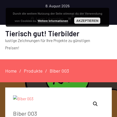
8. August 2026
Durch die weitere Nutzung der Seite stimmst du der Verwendung
0
Login / Anmelden
AKZEPTIEREN
von Cookies zu.
Weitere Informationen
Tierisch gut! Tierbilder
lustige Zeichnungen für Ihre Projekte zu günstigen
Preisen!
Home
Produkte
Biber 003
Biber 003