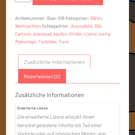
Artikelnummer:
Baer-016
Kategorien:
Bären
,
Weihnachten
Schlagwörter:
Ausmalbild
,
Bär
,
Cartoon
,
download
,
kaufen
,
Kinder
,
Lizenz
,
lustig
,
Malvorlage
,
Tierbilder
,
Tiere
Zusätzliche Informationen
Rezensionen (0)
Zusätzliche Informationen
Erweiterte Lizenz
Die erweiterte Lizenz erlaubt Ihnen
heruntergeladene Inhalte als Teil einer
Vorlage oder auf physischen Waren, wie