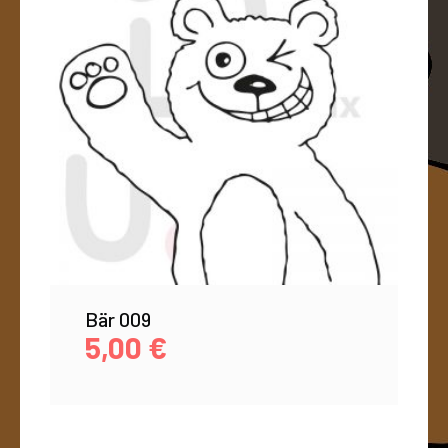
Bär 009
5,00
€