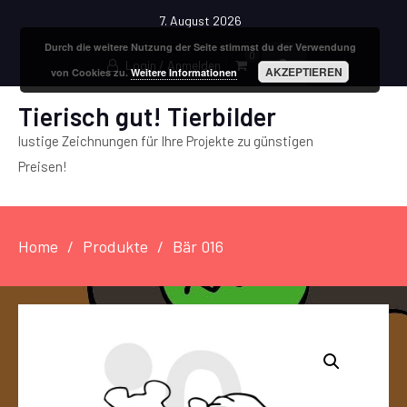
7. August 2026
Durch die weitere Nutzung der Seite stimmst du der Verwendung
0
Login / Anmelden
AKZEPTIEREN
von Cookies zu.
Weitere Informationen
Tierisch gut! Tierbilder
lustige Zeichnungen für Ihre Projekte zu günstigen
Preisen!
Home
Produkte
Bär 016