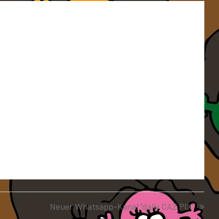
Neuer Whatsapp-Kanal “daily CAZ PIX”