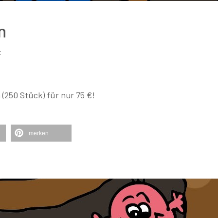
n
t
(250 Stück) für nur 75 €!
merken