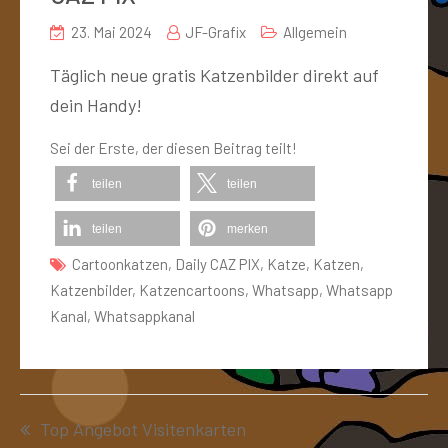
23. Mai 2024
JF-Grafix
Allgemein
Täglich neue gratis Katzenbilder direkt auf
dein Handy!
Sei der Erste, der diesen Beitrag teilt!
teilen
teilen
teilen
merken
Cartoonkatzen
,
Daily CAZ PIX
,
Katze
,
Katzen
,
Katzenbilder
,
Katzencartoons
,
Whatsapp
,
Whatsapp
Kanal
,
Whatsappkanal
Top Angebot Visitenkarten