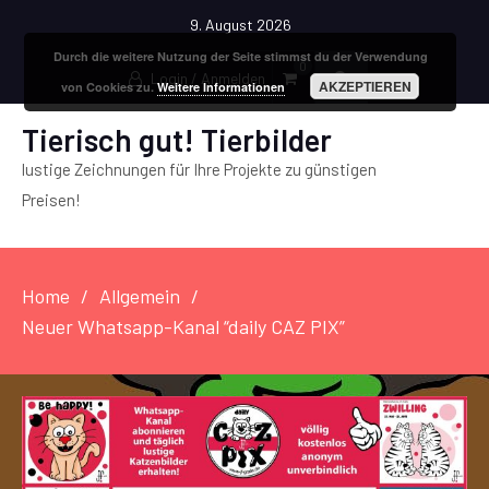
9. August 2026
Durch die weitere Nutzung der Seite stimmst du der Verwendung
0
Login / Anmelden
AKZEPTIEREN
von Cookies zu.
Weitere Informationen
Tierisch gut! Tierbilder
lustige Zeichnungen für Ihre Projekte zu günstigen
Preisen!
Home
Allgemein
Neuer Whatsapp-Kanal “daily CAZ PIX”