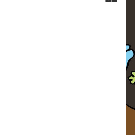
entinstag Esel 001 farbig
Pferd 001