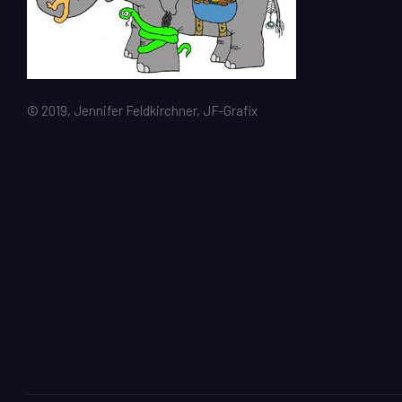
© 2019, Jennifer Feldkirchner, JF-Grafix