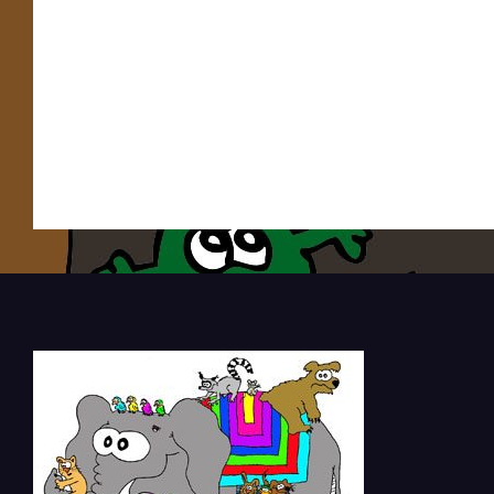
Esel 005
Esel