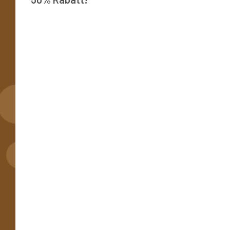
Esel 006
Bremer Stadtmus
Valentinstag Esel 001
Pferd 00